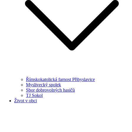
Římskokatolická farnost Přibyslavice
Myslivecký spolek
Sbor dobrovolných hasičů
TJ Sokol
Život v obci