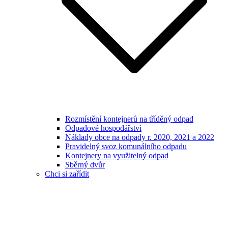
Rozmístění kontejnerů na tříděný odpad
Odpadové hospodářství
Náklady obce na odpady r. 2020, 2021 a 2022
Pravidelný svoz komunálního odpadu
Kontejnery na využitelný odpad
Sběrný dvůr
Chci si zařídit