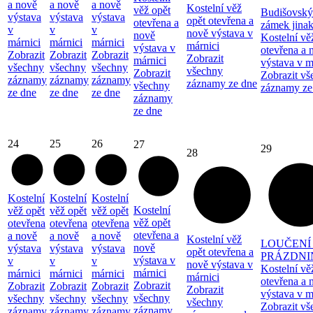
a nově
a nově
a nově
Kostelní věž
věž opět
Budišovský
výstava
výstava
výstava
opět otevřena a
otevřena a
zámek jina
v
v
v
nově výstava v
nově
Kostelní vě
márnici
márnici
márnici
márnici
výstava v
otevřena a 
Zobrazit
Zobrazit
Zobrazit
Zobrazit
márnici
výstava v m
všechny
všechny
všechny
všechny
Zobrazit
Zobrazit vš
záznamy
záznamy
záznamy
záznamy ze dne
všechny
záznamy ze
ze dne
ze dne
ze dne
záznamy
ze dne
24
25
26
27
29
28
Kostelní
Kostelní
Kostelní
Kostelní
věž opět
věž opět
věž opět
věž opět
otevřena
otevřena
otevřena
otevřena a
a nově
a nově
a nově
Kostelní věž
LOUČENÍ
nově
výstava
výstava
výstava
opět otevřena a
PRÁZDNI
výstava v
v
v
v
nově výstava v
Kostelní vě
márnici
márnici
márnici
márnici
márnici
otevřena a 
Zobrazit
Zobrazit
Zobrazit
Zobrazit
Zobrazit
výstava v m
všechny
všechny
všechny
všechny
všechny
Zobrazit vš
záznamy
záznamy
záznamy
záznamy