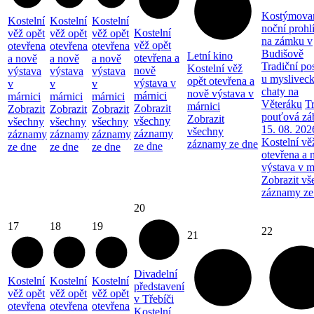
Kostýmova
Kostelní
Kostelní
Kostelní
noční prohl
Kostelní
věž opět
věž opět
věž opět
na zámku v
věž opět
otevřena
otevřena
otevřena
Budišově
Letní kino
otevřena a
a nově
a nově
a nově
Tradiční po
Kostelní věž
nově
výstava
výstava
výstava
u myslivec
opět otevřena a
výstava v
v
v
v
chaty na
nově výstava v
márnici
márnici
márnici
márnici
Věteráku
Tr
márnici
Zobrazit
Zobrazit
Zobrazit
Zobrazit
pouťová zá
Zobrazit
všechny
všechny
všechny
všechny
15. 08. 202
všechny
záznamy
záznamy
záznamy
záznamy
Kostelní vě
záznamy ze dne
ze dne
ze dne
ze dne
ze dne
otevřena a 
výstava v m
Zobrazit vš
záznamy ze
20
17
18
19
22
21
Divadelní
Kostelní
Kostelní
Kostelní
představení
věž opět
věž opět
věž opět
v Třebíči
otevřena
otevřena
otevřena
Kostelní