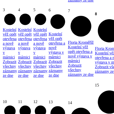
záznamy ze dne
3
4
5
6
7
8
Kostelní
Kostelní
Kostelní
Kostelní
věž opět
věž opět
věž opět
věž opět
otevřena
otevřena
otevřena
Floria Kroměříž
otevřena a
a nově
a nově
a nově
Kostelní věž
nově
výstava
výstava
výstava
Floria Krom
opět otevřena a
výstava v
v
v
v
Kostelní vě
nově výstava v
márnici
márnici
márnici
márnici
otevřena a 
márnici
Zobrazit
Zobrazit
Zobrazit
Zobrazit
výstava v m
Zobrazit
všechny
všechny
všechny
všechny
Zobrazit vš
všechny
záznamy
záznamy
záznamy
záznamy
záznamy ze
záznamy ze dne
ze dne
ze dne
ze dne
ze dne
15
10
11
12
13
14