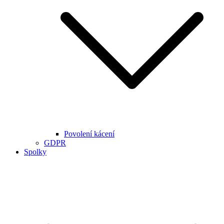
Povolení kácení
GDPR
Spolky