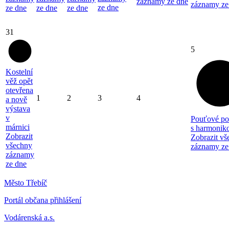
záznamy ze dne
záznamy ze
ze dne
ze dne
ze dne
ze dne
31
5
Kostelní
věž opět
otevřena
1
2
3
4
a nově
výstava
v
Pouťové po
márnici
s harmonik
Zobrazit
Zobrazit vš
všechny
záznamy ze
záznamy
ze dne
Město Třebíč
Portál občana přihlášení
Vodárenská a.s.