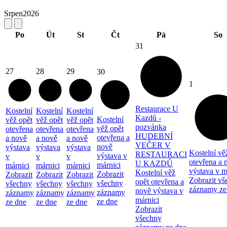
Srpen
2026
Po
Út
St
Čt
Pá
So
31
27
28
29
30
1
Restaurace U
Kostelní
Kostelní
Kostelní
Kazdů -
Kostelní
věž opět
věž opět
věž opět
pozvánka
věž opět
otevřena
otevřena
otevřena
HUDEBNÍ
otevřena a
a nově
a nově
a nově
VEČER V
nově
výstava
výstava
výstava
Kostelní vě
RESTAURACI
výstava v
v
v
v
otevřena a 
U KAZDŮ
márnici
márnici
márnici
márnici
výstava v m
Kostelní věž
Zobrazit
Zobrazit
Zobrazit
Zobrazit
Zobrazit vš
opět otevřena a
všechny
všechny
všechny
všechny
záznamy ze
nově výstava v
záznamy
záznamy
záznamy
záznamy
márnici
ze dne
ze dne
ze dne
ze dne
Zobrazit
všechny