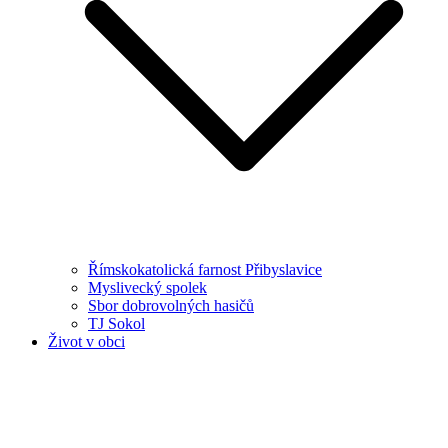
Římskokatolická farnost Přibyslavice
Myslivecký spolek
Sbor dobrovolných hasičů
TJ Sokol
Život v obci