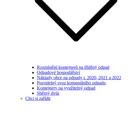
Rozmístění kontejnerů na tříděný odpad
Odpadové hospodářství
Náklady obce na odpady r. 2020, 2021 a 2022
Pravidelný svoz komunálního odpadu
Kontejnery na využitelný odpad
Sběrný dvůr
Chci si zařídit