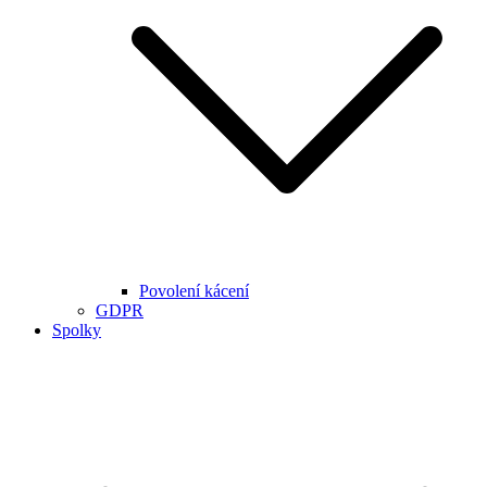
Povolení kácení
GDPR
Spolky