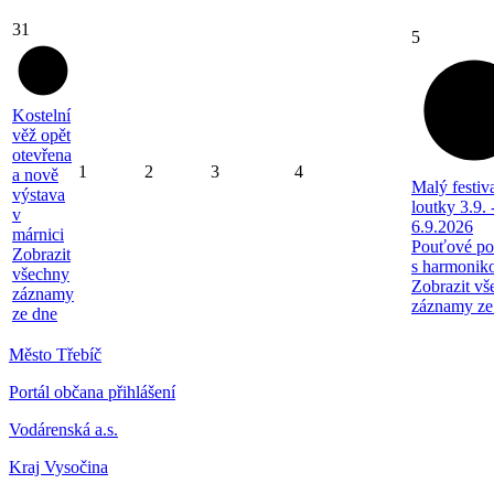
31
5
Kostelní
věž opět
otevřena
1
2
3
4
a nově
Malý festiv
výstava
loutky 3.9. 
v
6.9.2026
márnici
Pouťové po
Zobrazit
s harmonik
všechny
Zobrazit vš
záznamy
záznamy ze
ze dne
Město Třebíč
Portál občana přihlášení
Vodárenská a.s.
Kraj Vysočina