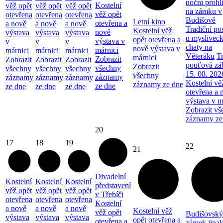
noční prohl
Kostelní
věž opět
věž opět
věž opět
na zámku v
věž opět
otevřena
otevřena
otevřena
Budišově
Letní kino
otevřena a
a nově
a nově
a nově
Tradiční po
Kostelní věž
nově
výstava
výstava
výstava
u myslivec
opět otevřena a
výstava v
v
v
v
chaty na
nově výstava v
márnici
márnici
márnici
márnici
Věteráku
Tr
márnici
Zobrazit
Zobrazit
Zobrazit
Zobrazit
pouťová zá
Zobrazit
všechny
všechny
všechny
všechny
15. 08. 202
všechny
záznamy
záznamy
záznamy
záznamy
Kostelní vě
záznamy ze dne
ze dne
ze dne
ze dne
ze dne
otevřena a 
výstava v m
Zobrazit vš
záznamy ze
20
17
18
19
22
21
Divadelní
Kostelní
Kostelní
Kostelní
představení
věž opět
věž opět
věž opět
v Třebíči
otevřena
otevřena
otevřena
Kostelní
a nově
a nově
a nově
Kostelní věž
věž opět
Budišovský
výstava
výstava
výstava
opět otevřena a
otevřena a
zámek jina