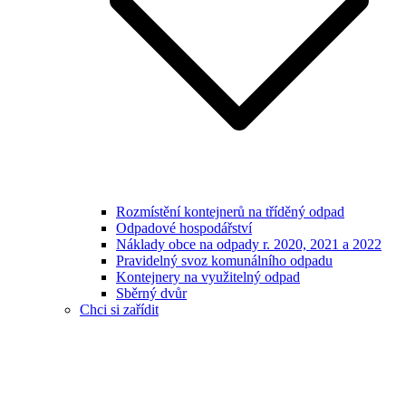
Rozmístění kontejnerů na tříděný odpad
Odpadové hospodářství
Náklady obce na odpady r. 2020, 2021 a 2022
Pravidelný svoz komunálního odpadu
Kontejnery na využitelný odpad
Sběrný dvůr
Chci si zařídit