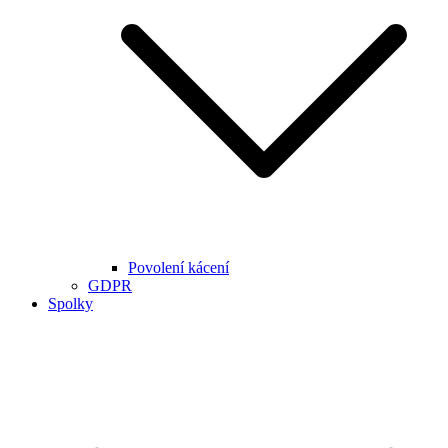
Povolení kácení
GDPR
Spolky