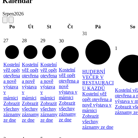
Kalendář
Srpen
2026
Po
Út
St
Čt
Pá
So
31
27
28
29
30
1
Kostelní
Kostelní
Kostelní
Kostelní
věž opět
věž opět
věž opět
HUDEBNÍ
věž opět
otevřena
otevřena
otevřena
VEČER V
otevřena a
a nově
a nově
a nově
RESTAURACI
nově
výstava
výstava
výstava
U KAZDŮ
Kostelní vě
výstava v
v
v
v
Kostelní věž
otevřena a 
márnici
márnici
márnici
márnici
opět otevřena a
výstava v m
Zobrazit
Zobrazit
Zobrazit
Zobrazit
nově výstava v
Zobrazit vš
všechny
všechny
všechny
všechny
márnici
záznamy ze
záznamy
záznamy
záznamy
záznamy
Zobrazit
ze dne
ze dne
ze dne
ze dne
všechny
záznamy ze dne