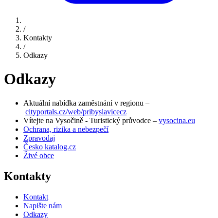
/
Kontakty
/
Odkazy
Odkazy
Aktuální nabídka zaměstnání v regionu –
cityportals.cz/web/pribyslavicecz
Vítejte na Vysočině - Turistický průvodce –
vysocina.eu
Ochrana, rizika a nebezpečí
Zpravodaj
Česko katalog.cz
Živé obce
Kontakty
Kontakt
Napište nám
Odkazy