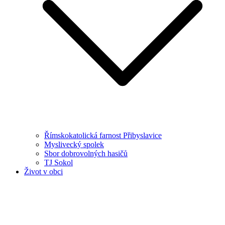
Římskokatolická farnost Přibyslavice
Myslivecký spolek
Sbor dobrovolných hasičů
TJ Sokol
Život v obci