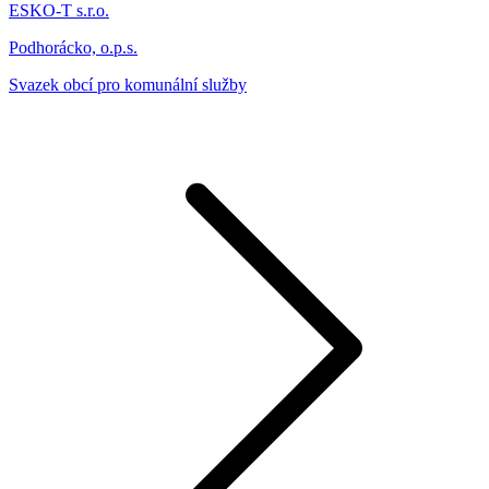
ESKO-T s.r.o.
Podhorácko, o.p.s.
Svazek obcí pro komunální služby