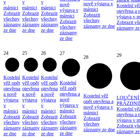
v
v
v
nově výstava v
nově
Kostelní vě
márnici
márnici
márnici
márnici
výstava v
otevřena a 
Zobrazit
Zobrazit
Zobrazit
Zobrazit
márnici
výstava v m
všechny
všechny
všechny
všechny
Zobrazit
Zobrazit vš
záznamy
záznamy
záznamy
záznamy ze dne
všechny
záznamy ze
ze dne
ze dne
ze dne
záznamy
ze dne
24
25
26
27
29
28
Kostelní
Kostelní
Kostelní
Kostelní
věž opět
věž opět
věž opět
věž opět
otevřena
otevřena
otevřena
otevřena a
a nově
a nově
a nově
Kostelní věž
LOUČENÍ
nově
výstava
výstava
výstava
opět otevřena a
PRÁZDNI
výstava v
v
v
v
nově výstava v
Kostelní vě
márnici
márnici
márnici
márnici
márnici
otevřena a 
Zobrazit
Zobrazit
Zobrazit
Zobrazit
Zobrazit
výstava v m
všechny
všechny
všechny
všechny
všechny
Zobrazit vš
záznamy
záznamy
záznamy
záznamy
záznamy ze dne
záznamy ze
ze dne
ze dne
ze dne
ze dne