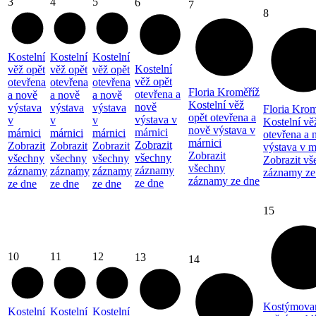
3
4
5
6
7
8
Kostelní
Kostelní
Kostelní
Kostelní
věž opět
věž opět
věž opět
věž opět
otevřena
otevřena
otevřena
Floria Kroměříž
otevřena a
a nově
a nově
a nově
Kostelní věž
nově
výstava
výstava
výstava
Floria Krom
opět otevřena a
výstava v
v
v
v
Kostelní vě
nově výstava v
márnici
márnici
márnici
márnici
otevřena a 
márnici
Zobrazit
Zobrazit
Zobrazit
Zobrazit
výstava v m
Zobrazit
všechny
všechny
všechny
všechny
Zobrazit vš
všechny
záznamy
záznamy
záznamy
záznamy
záznamy ze
záznamy ze dne
ze dne
ze dne
ze dne
ze dne
15
10
11
12
13
14
Kostýmova
Kostelní
Kostelní
Kostelní