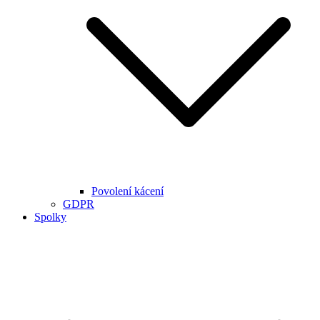
Povolení kácení
GDPR
Spolky