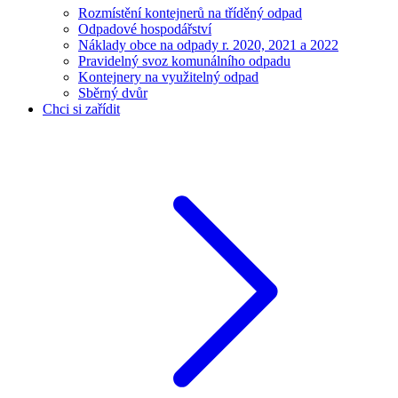
Rozmístění kontejnerů na tříděný odpad
Odpadové hospodářství
Náklady obce na odpady r. 2020, 2021 a 2022
Pravidelný svoz komunálního odpadu
Kontejnery na využitelný odpad
Sběrný dvůr
Chci si zařídit