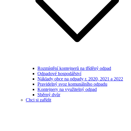
Rozmístění kontejnerů na tříděný odpad
Odpadové hospodářství
Náklady obce na odpady r. 2020, 2021 a 2022
Pravidelný svoz komunálního odpadu
Kontejnery na využitelný odpad
Sběrný dvůr
Chci si zařídit