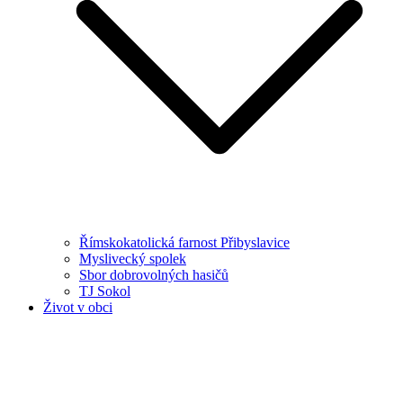
Římskokatolická farnost Přibyslavice
Myslivecký spolek
Sbor dobrovolných hasičů
TJ Sokol
Život v obci