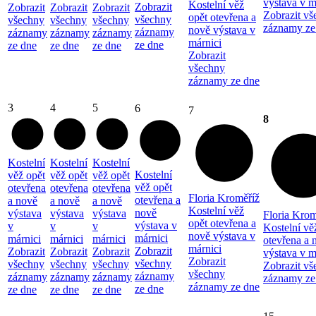
výstava v m
Kostelní věž
Zobrazit
Zobrazit
Zobrazit
Zobrazit
Zobrazit vš
opět otevřena a
všechny
všechny
všechny
všechny
záznamy ze
nově výstava v
záznamy
záznamy
záznamy
záznamy
márnici
ze dne
ze dne
ze dne
ze dne
Zobrazit
všechny
záznamy ze dne
3
4
5
6
7
8
Kostelní
Kostelní
Kostelní
Kostelní
věž opět
věž opět
věž opět
věž opět
otevřena
otevřena
otevřena
Floria Kroměříž
otevřena a
a nově
a nově
a nově
Kostelní věž
nově
výstava
výstava
výstava
Floria Krom
opět otevřena a
výstava v
v
v
v
Kostelní vě
nově výstava v
márnici
márnici
márnici
márnici
otevřena a 
márnici
Zobrazit
Zobrazit
Zobrazit
Zobrazit
výstava v m
Zobrazit
všechny
všechny
všechny
všechny
Zobrazit vš
všechny
záznamy
záznamy
záznamy
záznamy
záznamy ze
záznamy ze dne
ze dne
ze dne
ze dne
ze dne