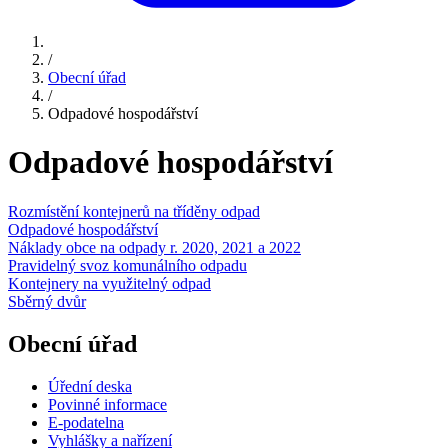
/
Obecní úřad
/
Odpadové hospodářství
Odpadové hospodářství
Rozmístění kontejnerů na tříděny odpad
Odpadové hospodářství
Náklady obce na odpady r. 2020, 2021 a 2022
Pravidelný svoz komunálního odpadu
Kontejnery na využitelný odpad
Sběrný dvůr
Obecní úřad
Úřední deska
Povinné informace
E-podatelna
Vyhlášky a nařízení