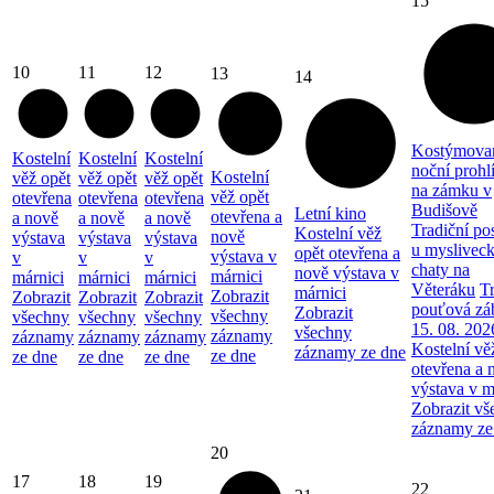
15
10
11
12
13
14
Kostýmova
Kostelní
Kostelní
Kostelní
noční prohl
Kostelní
věž opět
věž opět
věž opět
na zámku v
věž opět
otevřena
otevřena
otevřena
Budišově
Letní kino
otevřena a
a nově
a nově
a nově
Tradiční po
Kostelní věž
nově
výstava
výstava
výstava
u myslivec
opět otevřena a
výstava v
v
v
v
chaty na
nově výstava v
márnici
márnici
márnici
márnici
Věteráku
Tr
márnici
Zobrazit
Zobrazit
Zobrazit
Zobrazit
pouťová zá
Zobrazit
všechny
všechny
všechny
všechny
15. 08. 202
všechny
záznamy
záznamy
záznamy
záznamy
Kostelní vě
záznamy ze dne
ze dne
ze dne
ze dne
ze dne
otevřena a 
výstava v m
Zobrazit vš
záznamy ze
20
17
18
19
22