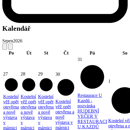
Kalendář
Srpen
2026
Po
Út
St
Čt
Pá
So
31
27
28
29
30
1
Restaurace U
Kostelní
Kostelní
Kostelní
Kazdů -
Kostelní
věž opět
věž opět
věž opět
pozvánka
věž opět
otevřena
otevřena
otevřena
HUDEBNÍ
otevřena a
a nově
a nově
a nově
VEČER V
nově
výstava
výstava
výstava
Kostelní vě
RESTAURACI
výstava v
v
v
v
otevřena a 
U KAZDŮ
márnici
márnici
márnici
márnici