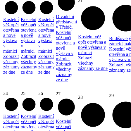
21
Divadelní
Kostelní
Kostelní
Kostelní
představení
věž opět
věž opět
věž opět
v Třebíči
otevřena
otevřena
otevřena
Kostelní
a nově
a nově
a nově
Kostelní věž
věž opět
Budišovský
výstava
výstava
výstava
opět otevřena a
otevřena a
zámek jina
v
v
v
nově výstava v
nově
Kostelní vě
márnici
márnici
márnici
márnici
výstava v
otevřena a 
Zobrazit
Zobrazit
Zobrazit
Zobrazit
márnici
výstava v m
všechny
všechny
všechny
všechny
Zobrazit
Zobrazit vš
záznamy
záznamy
záznamy
záznamy ze dne
všechny
záznamy ze
ze dne
ze dne
ze dne
záznamy
ze dne
24
25
26
27
29
28
Kostelní
Kostelní
Kostelní
Kostelní
věž opět
věž opět
věž opět
věž opět
otevřena
otevřena
otevřena