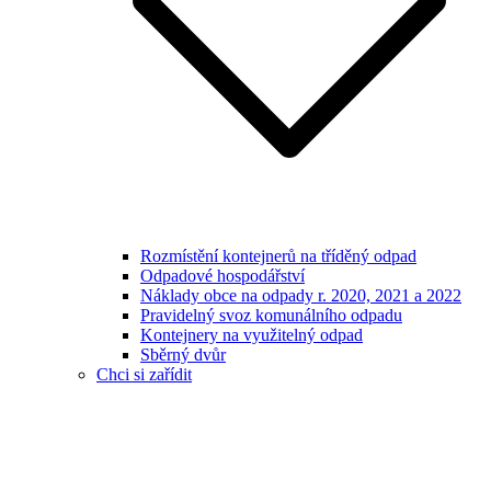
Rozmístění kontejnerů na tříděný odpad
Odpadové hospodářství
Náklady obce na odpady r. 2020, 2021 a 2022
Pravidelný svoz komunálního odpadu
Kontejnery na využitelný odpad
Sběrný dvůr
Chci si zařídit