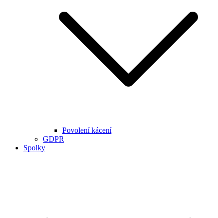
Povolení kácení
GDPR
Spolky