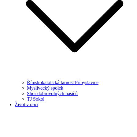
Římskokatolická farnost Přibyslavice
Myslivecký spolek
Sbor dobrovolných hasičů
TJ Sokol
Život v obci