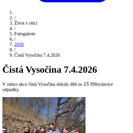
/
Život v obci
/
Fotogalerie
/
2026
/
Čistá Vysočina 7.4.2026
Čistá Vysočina 7.4.2026
V rámci akce čistá Vysočina sbíraly děti ze ZŠ Přibyslavice
odpadky.