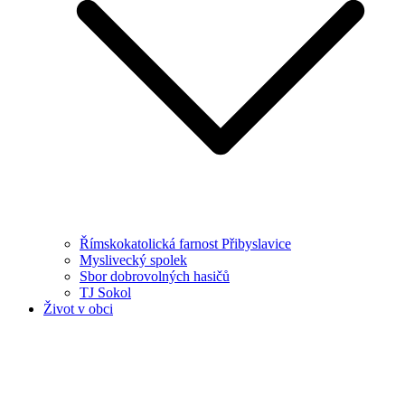
Římskokatolická farnost Přibyslavice
Myslivecký spolek
Sbor dobrovolných hasičů
TJ Sokol
Život v obci