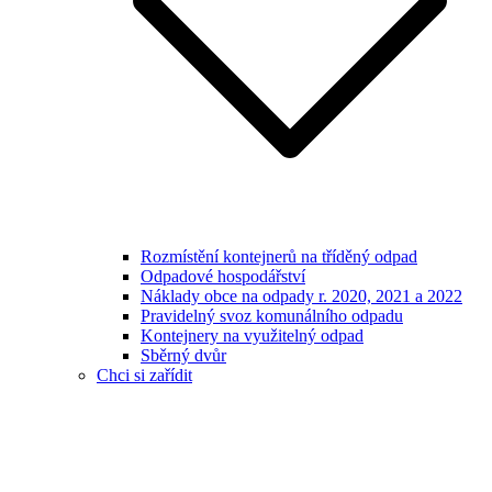
Rozmístění kontejnerů na tříděný odpad
Odpadové hospodářství
Náklady obce na odpady r. 2020, 2021 a 2022
Pravidelný svoz komunálního odpadu
Kontejnery na využitelný odpad
Sběrný dvůr
Chci si zařídit