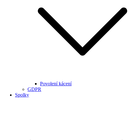
Povolení kácení
GDPR
Spolky