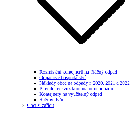
Rozmístění kontejnerů na tříděný odpad
Odpadové hospodářství
Náklady obce na odpady r. 2020, 2021 a 2022
Pravidelný svoz komunálního odpadu
Kontejnery na využitelný odpad
Sběrný dvůr
Chci si zařídit