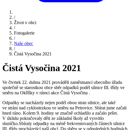
/
Život v obci
/
Fotogalerie
/
Naše obec
/
Čistá Vysočina 2021
Čistá Vysočina 2021
Ve čtvrtek 22. dubna 2021 prováděli zaměstnanci obecního úřadu
společně se starostkou obce sběr odpadků podél silnice III. třídy ve
směru na Okříšky v rámci akce Čistá Vysočina .
Odpadky se nacházely nejen podél obou stran silnice, ale také
ve stráni nad cyklostezkou ve směru na Petrovice. Sbírat jsme začali
hned ráno. Kolem 9. hodiny se značně ochladilo a začalo pršet.
V úklidu pokračovaly děti ze základní školy až vysvitlo
sluníčko.Sbíraly odpadky na méně frekventovaných částech silnice
III. třídy procházející naší obcí. Do sběru se v odpoledních hodinách