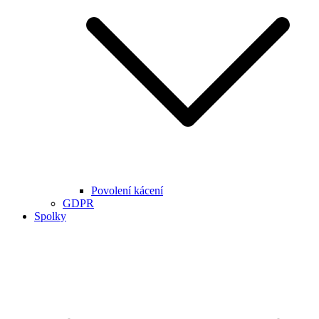
Povolení kácení
GDPR
Spolky