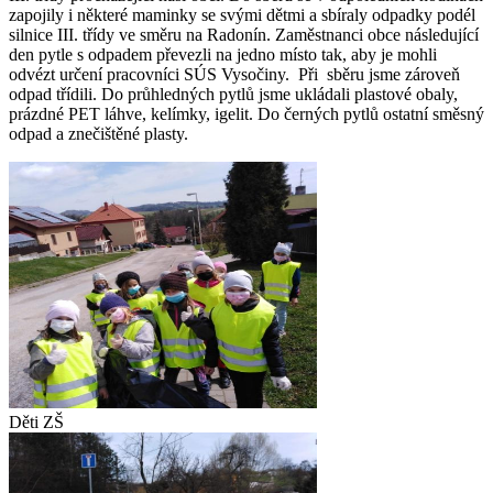
zapojily i některé maminky se svými dětmi a sbíraly odpadky podél
silnice III. třídy ve směru na Radonín. Zaměstnanci obce následující
den pytle s odpadem převezli na jedno místo tak, aby je mohli
odvézt určení pracovníci SÚS Vysočiny. Při sběru jsme zároveň
odpad třídili. Do průhledných pytlů jsme ukládali plastové obaly,
prázdné PET láhve, kelímky, igelit. Do černých pytlů ostatní směsný
odpad a znečištěné plasty.
Děti ZŠ