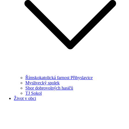
Římskokatolická farnost Přibyslavice
Myslivecký spolek
Sbor dobrovolných hasičů
TJ Sokol
Život v obci