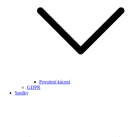
Povolení kácení
GDPR
Spolky