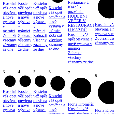
Restaurace U
Kostelní
Kostelní
Kostelní
Kazdů -
Kostelní
věž opět
věž opět
věž opět
pozvánka
věž opět
otevřena
otevřena
otevřena
HUDEBNÍ
otevřena a
a nově
a nově
a nově
VEČER V
nově
výstava
výstava
výstava
Kostelní vě
RESTAURACI
výstava v
v
v
v
otevřena a 
U KAZDŮ
márnici
márnici
márnici
márnici
výstava v m
Kostelní věž
Zobrazit
Zobrazit
Zobrazit
Zobrazit
Zobrazit vš
opět otevřena a
všechny
všechny
všechny
všechny
záznamy ze
nově výstava v
záznamy
záznamy
záznamy
záznamy
márnici
ze dne
ze dne
ze dne
ze dne
Zobrazit
všechny
záznamy ze dne
3
4
5
6
7
8
Kostelní
Kostelní
Kostelní
Kostelní
věž opět
věž opět
věž opět
věž opět
otevřena
otevřena
otevřena
Floria Kroměříž
otevřena a
a nově
a nově
a nově
Kostelní věž
nově
výstava
výstava
výstava
Floria Krom
opět otevřena a