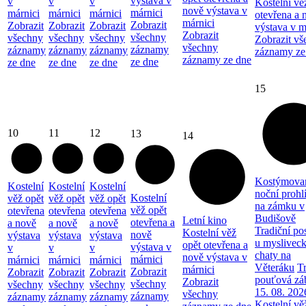
výstava v
v
v
v
Kostelní vě
nově výstava v
márnici
márnici
márnici
márnici
otevřena a 
márnici
Zobrazit
Zobrazit
Zobrazit
Zobrazit
výstava v m
Zobrazit
všechny
všechny
všechny
všechny
Zobrazit vš
všechny
záznamy
záznamy
záznamy
záznamy
záznamy ze
záznamy ze dne
ze dne
ze dne
ze dne
ze dne
15
10
11
12
13
14
Kostýmova
Kostelní
Kostelní
Kostelní
noční prohl
Kostelní
věž opět
věž opět
věž opět
na zámku v
věž opět
otevřena
otevřena
otevřena
Budišově
Letní kino
otevřena a
a nově
a nově
a nově
Tradiční po
Kostelní věž
nově
výstava
výstava
výstava
u myslivec
opět otevřena a
výstava v
v
v
v
chaty na
nově výstava v
márnici
márnici
márnici
márnici
Věteráku
Tr
márnici
Zobrazit
Zobrazit
Zobrazit
Zobrazit
pouťová zá
Zobrazit
všechny
všechny
všechny
všechny
15. 08. 202
všechny
záznamy
záznamy
záznamy
záznamy
Kostelní vě