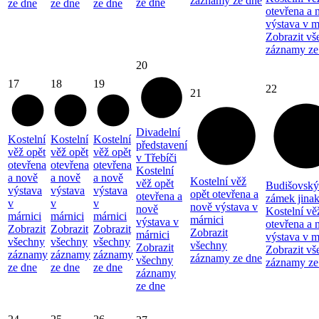
záznamy ze dne
ze dne
ze dne
ze dne
ze dne
otevřena a 
výstava v m
Zobrazit vš
záznamy ze
20
17
18
19
22
21
Divadelní
Kostelní
Kostelní
Kostelní
představení
věž opět
věž opět
věž opět
v Třebíči
otevřena
otevřena
otevřena
Kostelní
a nově
a nově
a nově
Kostelní věž
věž opět
Budišovský
výstava
výstava
výstava
opět otevřena a
otevřena a
zámek jina
v
v
v
nově výstava v
nově
Kostelní vě
márnici
márnici
márnici
márnici
výstava v
otevřena a 
Zobrazit
Zobrazit
Zobrazit
Zobrazit
márnici
výstava v m
všechny
všechny
všechny
všechny
Zobrazit
Zobrazit vš
záznamy
záznamy
záznamy
záznamy ze dne
všechny
záznamy ze
ze dne
ze dne
ze dne
záznamy
ze dne