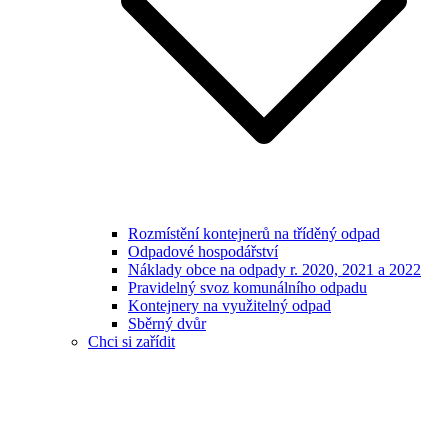
Rozmístění kontejnerů na tříděný odpad
Odpadové hospodářství
Náklady obce na odpady r. 2020, 2021 a 2022
Pravidelný svoz komunálního odpadu
Kontejnery na využitelný odpad
Sběrný dvůr
Chci si zařídit