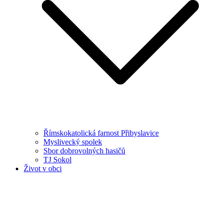
Římskokatolická farnost Přibyslavice
Myslivecký spolek
Sbor dobrovolných hasičů
TJ Sokol
Život v obci